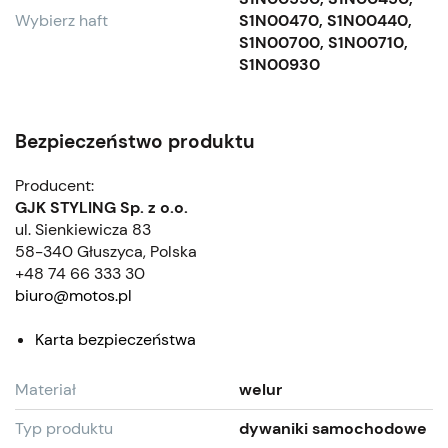
Wybierz haft
S1N00470, S1N00440,
S1N00700, S1N00710,
S1N00930
Bezpieczeństwo produktu
Producent:
GJK STYLING Sp. z o.o.
ul. Sienkiewicza 83
58-340 Głuszyca, Polska
+48 74 66 333 30
biuro@motos.pl
Karta bezpieczeństwa
Materiał
welur
Typ produktu
dywaniki samochodowe