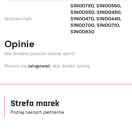
S1N00750, S1N00560,
S1N00550, S1N00450,
Wybierz haft
S1N00470, S1N00440,
S1N00700, S1N00710,
S1N00930
Opinie
Nie dodano jeszcze żadnej opinii!
Musisz się
zalogować
, aby dodać opinię.
Strefa marek
Poznaj naszych partnerów