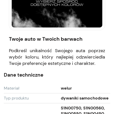
Twoje auto w Twoich barwach
Podkreśl unikalność Swojego auta poprzez
wybór koloru, który najlepiej odzwierciedla
Twoje preferencje estetyczne i charakter.
Dane techniczne
Materiał
welur
Typ produktu
dywaniki samochodowe
S1N00750, S1N00560,
S1N00550, S1N00450,