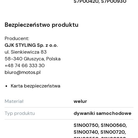
S7P00420, S7P00930
Bezpieczeństwo produktu
Producent:
GJK STYLING Sp. z o.o.
ul. Sienkiewicza 83
58-340 Głuszyca, Polska
+48 74 66 333 30
biuro@motos.pl
Karta bezpieczeństwa
Materiał
welur
Typ produktu
dywaniki samochodowe
S1N00750, S1N00560,
S1N00740, S1N00720,