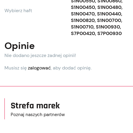
S1N00550, S1N00860,
S1N00450, S1N00480,
Wybierz haft
S1N00470, S1N00440,
S1N00820, S1N00700,
S1N00710, S1N00930,
S7P00420, S7P00930
Opinie
Nie dodano jeszcze żadnej opinii!
Musisz się
zalogować
, aby dodać opinię.
Strefa marek
Poznaj naszych partnerów