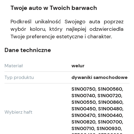
Twoje auto w Twoich barwach
Podkreśl unikalność Swojego auta poprzez
wybór koloru, który najlepiej odzwierciedla
Twoje preferencje estetyczne i charakter.
Dane techniczne
Materiał
welur
Typ produktu
dywaniki samochodowe
S1N00750, S1N00560,
S1N00740, S1N00720,
S1N00550, S1N00860,
S1N00450, S1N00480,
Wybierz haft
S1N00470, S1N00440,
S1N00820, S1N00700,
S1N00710, S1N00930,