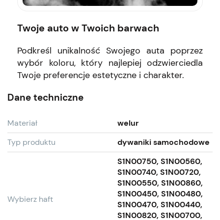
Twoje auto w Twoich barwach
Podkreśl unikalność Swojego auta poprzez
wybór koloru, który najlepiej odzwierciedla
Twoje preferencje estetyczne i charakter.
Dane techniczne
Materiał
welur
Typ produktu
dywaniki samochodowe
S1N00750, S1N00560,
S1N00740, S1N00720,
S1N00550, S1N00860,
S1N00450, S1N00480,
Wybierz haft
S1N00470, S1N00440,
S1N00820, S1N00700,