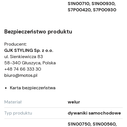
S1N00710, S1N00930,
S7P00420, S7P00930
Bezpieczeństwo produktu
Producent:
GJK STYLING Sp. z o.o.
ul. Sienkiewicza 83
58-340 Głuszyca, Polska
+48 74 66 333 30
biuro@motos.pl
Karta bezpieczeństwa
Materiał
welur
Typ produktu
dywaniki samochodowe
S1N00750, S1N00560,