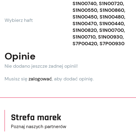
S1N00740, S1N00720,
S1N00550, S1N00860,
S1N00450, S1N00480,
Wybierz haft
S1N00470, S1N00440,
S1N00820, S1N00700,
S1N00710, S1N00930,
S7P00420, S7P00930
Opinie
Nie dodano jeszcze żadnej opinii!
Musisz się
zalogować
, aby dodać opinię.
Strefa marek
Poznaj naszych partnerów