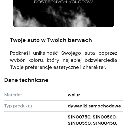
Twoje auto w Twoich barwach
Podkreśl unikalność Swojego auta poprzez
wybór koloru, który najlepiej odzwierciedla
Twoje preferencje estetyczne i charakter.
Dane techniczne
Materiał
welur
Typ produktu
dywaniki samochodowe
S1N00750, S1N00560,
S1N00550, S1N00450,