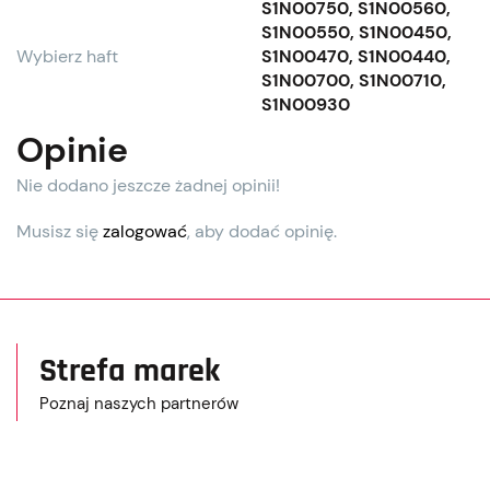
S1N00750, S1N00560,
S1N00550, S1N00450,
Wybierz haft
S1N00470, S1N00440,
S1N00700, S1N00710,
S1N00930
Opinie
Nie dodano jeszcze żadnej opinii!
Musisz się
zalogować
, aby dodać opinię.
Strefa marek
Poznaj naszych partnerów