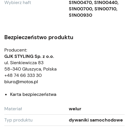
Wybierz haft
S1N00470, S1N00440,
S1N00700, S1N00710,
S1N00930
Bezpieczeństwo produktu
Producent:
GJK STYLING Sp. z o.o.
ul. Sienkiewicza 83
58-340 Głuszyca, Polska
+48 74 66 333 30
biuro@motos.pl
Karta bezpieczeństwa
Materiał
welur
Typ produktu
dywaniki samochodowe