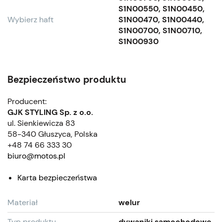
S1N00550, S1N00450,
Wybierz haft
S1N00470, S1N00440,
S1N00700, S1N00710,
S1N00930
Bezpieczeństwo produktu
Producent:
GJK STYLING Sp. z o.o.
ul. Sienkiewicza 83
58-340 Głuszyca, Polska
+48 74 66 333 30
biuro@motos.pl
Karta bezpieczeństwa
Materiał
welur
Typ produktu
dywaniki samochodowe