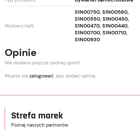
S1N00750, S1N00560,
S1N00550, S1N00450,
Wybierz haft
S1N00470, S1N00440,
S1N00700, S1N00710,
S1N00930
Opinie
Nie dodano jeszcze żadnej opinii!
Musisz się
zalogować
, aby dodać opinię.
Strefa marek
Poznaj naszych partnerów