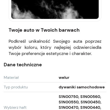
Twoje auto w Twoich barwach
Podkreśl unikalność Swojego auta poprzez
wybór koloru, który najlepiej odzwierciedla
Twoje preferencje estetyczne i charakter.
Dane techniczne
Materiał
welur
Typ produktu
dywaniki samochodowe
S1N00750, S1N00560,
S1N00550, S1N00450,
Wybierz haft
S1N00470, S1N00440,