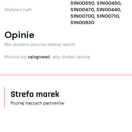
S1N00550, S1N00450,
Wybierz haft
S1N00470, S1N00440,
S1N00700, S1N00710,
S1N00930
Opinie
Nie dodano jeszcze żadnej opinii!
Musisz się
zalogować
, aby dodać opinię.
Strefa marek
Poznaj naszych partnerów