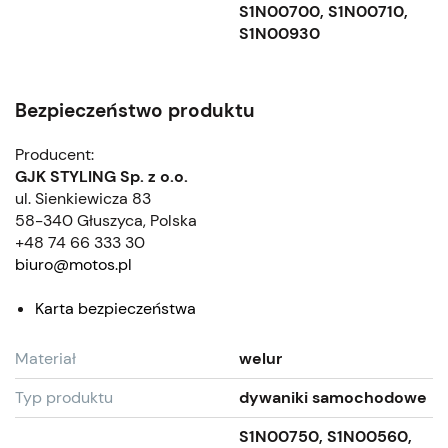
S1N00700, S1N00710,
S1N00930
Bezpieczeństwo produktu
Producent:
GJK STYLING Sp. z o.o.
ul. Sienkiewicza 83
58-340 Głuszyca, Polska
+48 74 66 333 30
biuro@motos.pl
Karta bezpieczeństwa
Materiał
welur
Typ produktu
dywaniki samochodowe
S1N00750, S1N00560,