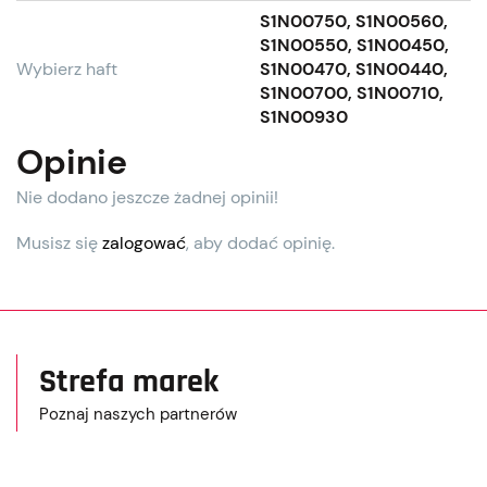
S1N00750, S1N00560,
S1N00550, S1N00450,
Wybierz haft
S1N00470, S1N00440,
S1N00700, S1N00710,
S1N00930
Opinie
Nie dodano jeszcze żadnej opinii!
Musisz się
zalogować
, aby dodać opinię.
Strefa marek
Poznaj naszych partnerów