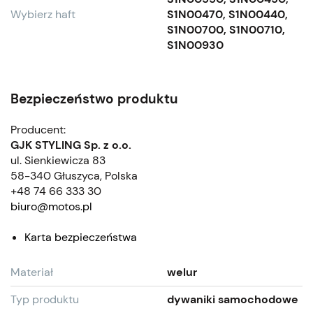
Wybierz haft
S1N00470, S1N00440,
S1N00700, S1N00710,
S1N00930
Bezpieczeństwo produktu
Producent:
GJK STYLING Sp. z o.o.
ul. Sienkiewicza 83
58-340 Głuszyca, Polska
+48 74 66 333 30
biuro@motos.pl
Karta bezpieczeństwa
Materiał
welur
Typ produktu
dywaniki samochodowe