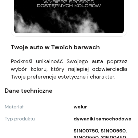
Twoje auto w Twoich barwach
Podkreśl unikalność Swojego auta poprzez
wybór koloru, który najlepiej odzwierciedla
Twoje preferencje estetyczne i charakter.
Dane techniczne
Materiał
welur
Typ produktu
dywaniki samochodowe
S1N00750, S1N00560,
S1N00550, S1N00450,