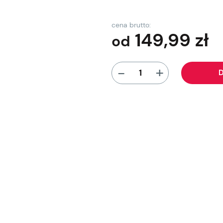
cena brutto:
149,99
zł
od
+
-
D