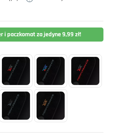
er i paczkomat za jedyne 9,99 zł!