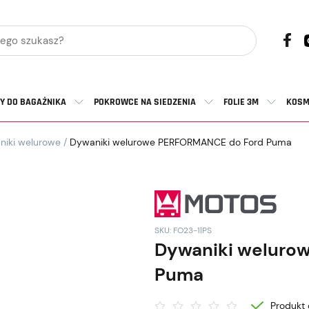
Y DO BAGAŻNIKA
POKROWCE NA SIEDZENIA
FOLIE 3M
KOSM
niki welurowe
/
Dywaniki welurowe PERFORMANCE do Ford Puma
SKU: FO23-1|PS
Dywaniki weluro
Puma
Produkt 