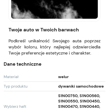
Twoje auto w Twoich barwach
Podkreśl unikalność Swojego auta poprzez
wybór koloru, który najlepiej odzwierciedla
Twoje preferencje estetyczne i charakter.
Dane techniczne
Materiał
welur
Typ produktu
dywaniki samochodowe
S1N00750, S1N00560,
S1N00550, S1N00450,
Wybierz haft
S1N00470, S1N00440,