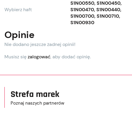
S1N00550, S1N00450,
Wybierz haft
S1N00470, S1N00440,
S1N00700, S1N00710,
S1N00930
Opinie
Nie dodano jeszcze żadnej opinii!
Musisz się
zalogować
, aby dodać opinię.
Strefa marek
Poznaj naszych partnerów