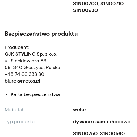
S1N00700, S1N00710,
S1N00930
Bezpieczeństwo produktu
Producent:
GJK STYLING Sp. z o.o.
ul. Sienkiewicza 83
58-340 Głuszyca, Polska
+48 74 66 333 30
biuro@motos.pl
Karta bezpieczeństwa
Materiał
welur
Typ produktu
dywaniki samochodowe
S1N00750, S1N00560,