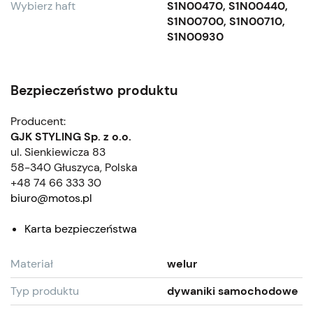
Wybierz haft
S1N00470, S1N00440,
S1N00700, S1N00710,
S1N00930
Bezpieczeństwo produktu
Producent:
GJK STYLING Sp. z o.o.
ul. Sienkiewicza 83
58-340 Głuszyca, Polska
+48 74 66 333 30
biuro@motos.pl
Karta bezpieczeństwa
Materiał
welur
Typ produktu
dywaniki samochodowe