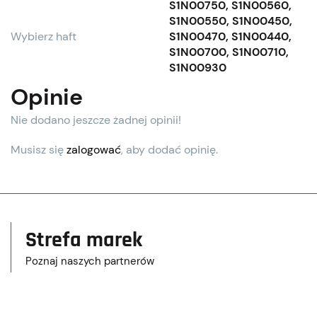
S1N00750, S1N00560,
S1N00550, S1N00450,
Wybierz haft
S1N00470, S1N00440,
S1N00700, S1N00710,
S1N00930
Opinie
Nie dodano jeszcze żadnej opinii!
Musisz się
zalogować
, aby dodać opinię.
Strefa marek
Poznaj naszych partnerów