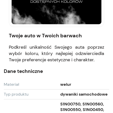
Twoje auto w Twoich barwach
Podkreśl unikalność Swojego auta poprzez
wybór koloru, który najlepiej odzwierciedla
Twoje preferencje estetyczne i charakter.
Dane techniczne
Materiał
welur
Typ produktu
dywaniki samochodowe
S1N00750, S1N00560,
S1N00550, S1N00450,