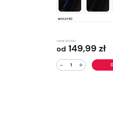
WYCZYŚĆ
cena brutto:
149,99
zł
od
+
-
D