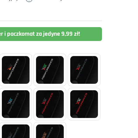
er i paczkomat za jedyne 9,99 zł!