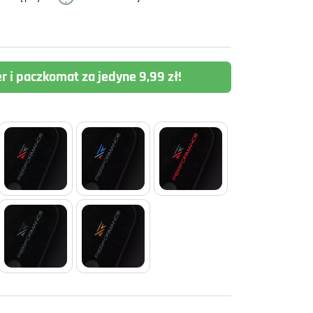
er i paczkomat za jedyne 9,99 zł!