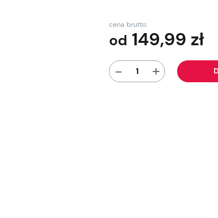
cena brutto:
149,99
zł
od
+
-
D