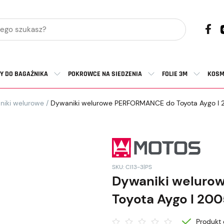
Y DO BAGAŻNIKA
POKROWCE NA SIEDZENIA
FOLIE 3M
KOSM
niki welurowe
/
Dywaniki welurowe PERFORMANCE do Toyota Aygo I
SKU: CI13-3|PS
Dywaniki welur
Toyota Aygo I 20
Produkt 