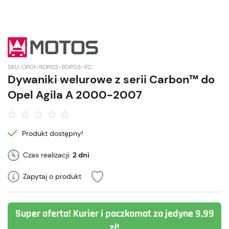
SKU: OP01-1|OP02-1|OP03-1|C
Dywaniki welurowe z serii Carbon™ do
Opel Agila A 2000-2007
Produkt dostępny!
Czas realizacji:
2 dni
Zapytaj o produkt
Super oferta! Kurier i paczkomat za jedyne 9,99
zł!