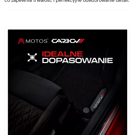
co zapewnia trwałość i perfekcyjne odwzorowanie detali.