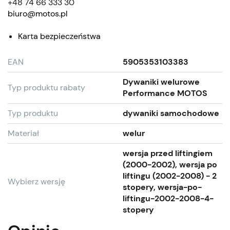
+48 74 66 333 30
biuro@motos.pl
Karta bezpieczeństwa
EAN
5905353103383
Dywaniki welurowe
Typ produktu rabaty
Performance MOTOS
Typ produktu
dywaniki samochodowe
Materiał
welur
wersja przed liftingiem
(2000-2002), wersja po
liftingu (2002-2008) - 2
Wybierz wersję
stopery, wersja-po-
liftingu-2002-2008-4-
stopery