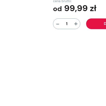
cena brutto:
99,99
zł
od
+
-
D