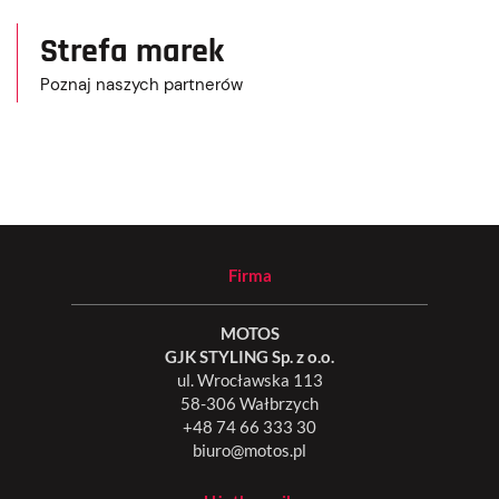
Strefa marek
Poznaj naszych partnerów
Firma
MOTOS
GJK STYLING Sp. z o.o.
ul. Wrocławska 113
58-306 Wałbrzych
+48 74 66 333 30
biuro@motos.pl