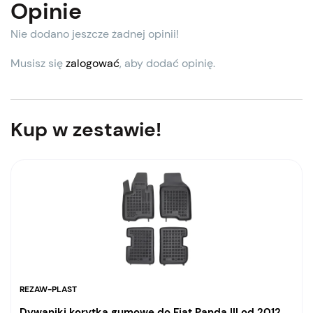
Opinie
Nie dodano jeszcze żadnej opinii!
Musisz się
zalogować
, aby dodać opinię.
Kup w zestawie!
REZAW-PLAST
Dywaniki korytka gumowe do Fiat Panda III od 2012