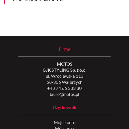
Firma
MOTOS
GJK STYLING Sp. z o.o.
ul. Wrocławska 113
58-306 Wałbrzych
+48 74 66 333 30
biuro@motos.pl
Użytkownik
Moje konto
Mój garaż