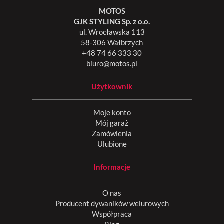
MOTOS
GJK STYLING Sp. z o.o.
ul. Wrocławska 113
58-306 Wałbrzych
+48 74 66 333 30
biuro@motos.pl
Użytkownik
Moje konto
Mój garaż
Zamówienia
Ulubione
Informacje
O nas
Producent dywaników welurowych
Współpraca