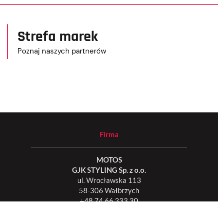
Strefa marek
Poznaj naszych partnerów
Firma
MOTOS
GJK STYLING Sp. z o.o.
ul. Wrocławska 113
58-306 Wałbrzych
+48 74 66 333 30
biuro@motos.pl