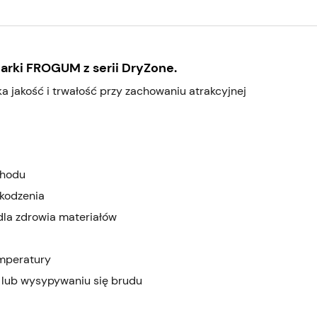
arki FROGUM z serii DryZone.
a jakość i trwałość przy zachowaniu atrakcyjnej
chodu
zkodzenia
dla zdrowia materiałów
emperatury
 lub wysypywaniu się brudu