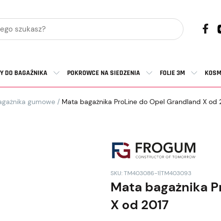
Y DO BAGAŻNIKA
POKROWCE NA SIEDZENIA
FOLIE 3M
KOSM
agażnika gumowe
/
Mata bagażnika ProLine do Opel Grandland X od 
SKU: TM403086-1|TM403093
Mata bagażnika P
X od 2017