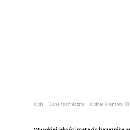
Opis
Dane techniczne
Opinie Klientów (0)
Wysokiej jakości mata do bagażnika m