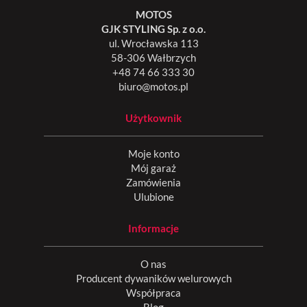
MOTOS
GJK STYLING Sp. z o.o.
ul. Wrocławska 113
58-306 Wałbrzych
+48 74 66 333 30
biuro@motos.pl
Użytkownik
Moje konto
Mój garaż
Zamówienia
Ulubione
Informacje
O nas
Producent dywaników welurowych
Współpraca