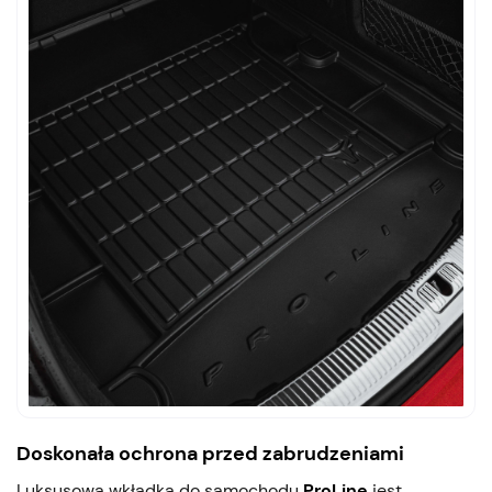
Doskonała ochrona przed zabrudzeniami
Luksusowa wkładka do samochodu
ProLine
jest