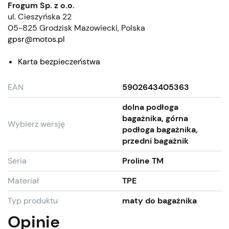
Frogum Sp. z o.o.
ul. Cieszyńska 22
05-825 Grodzisk Mazowiecki, Polska
gpsr@motos.pl
Karta bezpieczeństwa
EAN
5902643405363
dolna podłoga
bagażnika, górna
Wybierz wersję
podłoga bagażnika,
przedni bagażnik
Seria
Proline TM
Materiał
TPE
Typ produktu
maty do bagażnika
Opinie