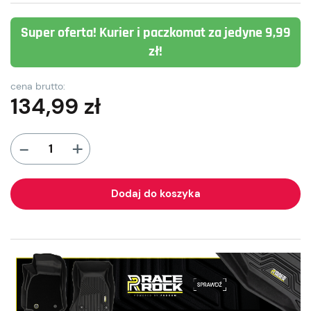
Super oferta! Kurier i paczkomat za jedyne 9,99
zł!
cena brutto:
134,99
zł
+
-
Dodaj do koszyka