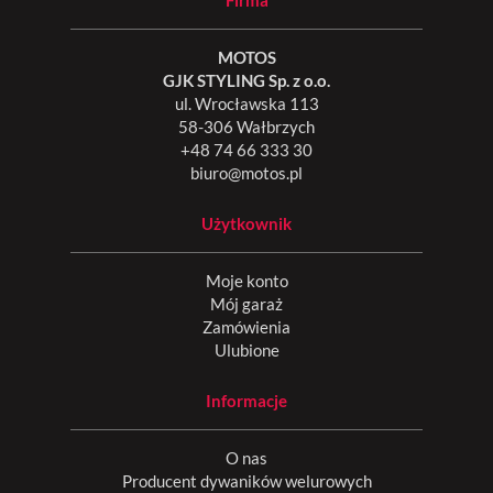
Firma
MOTOS
GJK STYLING Sp. z o.o.
ul. Wrocławska 113
58-306 Wałbrzych
+48 74 66 333 30
biuro@motos.pl
Użytkownik
Moje konto
Mój garaż
Zamówienia
Ulubione
Informacje
O nas
Producent dywaników welurowych