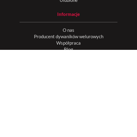
Ulubione
Informacje
O nas
Producent dywaników welurowych
Współpraca
Blog
Regulamin
Polityka prywatności
Odstąpienie od umowy
Dane do przelewu
Dotacje UE
Nagrody i opinie
Pozostańmy w kontakcie