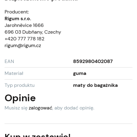
Producent:
Rigum s.r.o.
Jarohněvice 1666
696 03 Dubňany, Czechy
+420 777 778 182
rigum@rigum.cz
EAN
8592980402087
Materiał
guma
Typ produktu
maty do bagażnika
Opinie
Musisz się
zalogować
, aby dodać opinię.
Kup w zestawie!