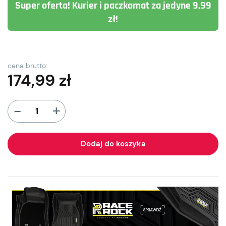
Super oferta! Kurier i paczkomat za jedyne 9,99
zł!
cena brutto:
174,99
zł
+
-
Dodaj do koszyka