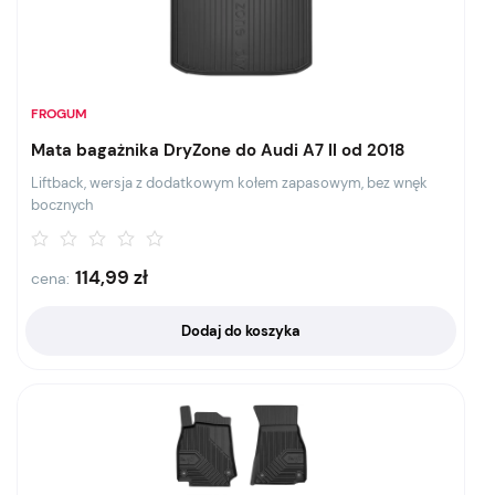
FROGUM
Mata bagażnika DryZone do Audi A7 II od 2018
Liftback, wersja z dodatkowym kołem zapasowym, bez wnęk
bocznych
114,99
zł
cena:
Dodaj do koszyka