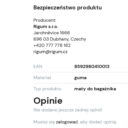
Bezpieczeństwo produktu
Producent:
Rigum s.r.o.
Jarohněvice 1666
696 03 Dubňany, Czechy
+420 777 778 182
rigum@rigum.cz
EAN
8592980410013
Materiał
guma
Typ produktu
maty do bagażnika
Opinie
Nie dodano jeszcze żadnej opinii!
Musisz się
zalogować
, aby dodać opinię.