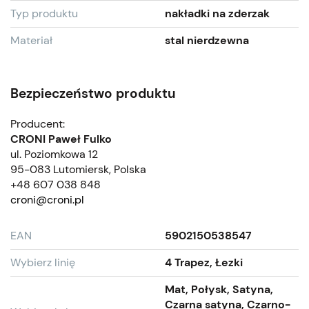
Typ produktu
nakładki na zderzak
Materiał
stal nierdzewna
Bezpieczeństwo produktu
Producent:
CRONI Paweł Fulko
ul. Poziomkowa 12
95-083 Lutomiersk, Polska
+48 607 038 848
croni@croni.pl
EAN
5902150538547
Wybierz linię
4 Trapez, Łezki
Mat, Połysk, Satyna,
Czarna satyna, Czarno-