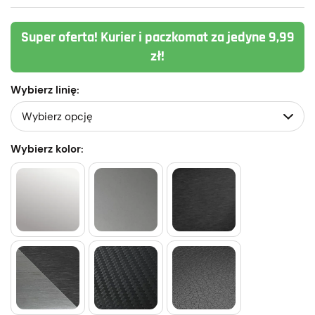
Super oferta! Kurier i paczkomat za jedyne 9,99
zł!
Wybierz linię:
Wybierz kolor: