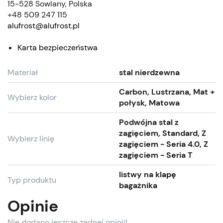
15-528 Sowlany, Polska
+48 509 247 115
alufrost@alufrost.pl
Karta bezpieczeństwa
Materiał
stal nierdzewna
Carbon, Lustrzana, Mat +
Wybierz kolor
połysk, Matowa
Podwójna stal z
zagięciem, Standard, Z
Wybierz linię
zagięciem - Seria 4.0, Z
zagięciem - Seria T
listwy na klapę
Typ produktu
bagażnika
Opinie
Nie dodano jeszcze żadnej opinii!