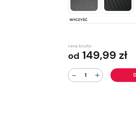
WYCZYŚĆ
cena brutto:
149,99
zł
od
+
-
D