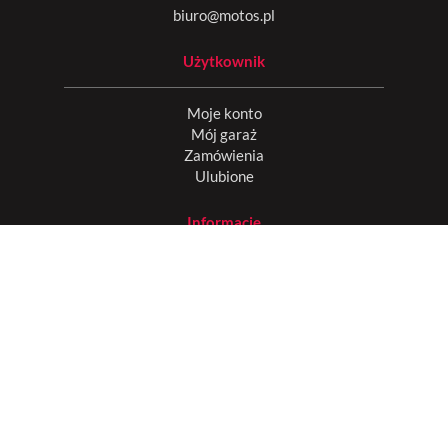
biuro@motos.pl
Użytkownik
Moje konto
Mój garaż
Zamówienia
Ulubione
Informacje
O nas
Producent dywaników welurowych
Współpraca
Blog
Regulamin
Polityka prywatności
Odstąpienie od umowy
Dane do przelewu
Dotacje UE