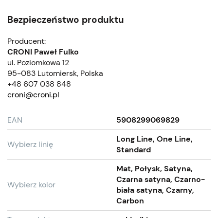
Bezpieczeństwo produktu
Producent:
CRONI Paweł Fulko
ul. Poziomkowa 12
95-083 Lutomiersk, Polska
+48 607 038 848
croni@croni.pl
EAN
5908299069829
Long Line, One Line,
Wybierz linię
Standard
Mat, Połysk, Satyna,
Czarna satyna, Czarno-
Wybierz kolor
biała satyna, Czarny,
Carbon