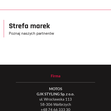
Strefa marek
Poznaj naszych partnerów
Firma
MOTOS
GJK STYLING Sp. z o.o.
ul. Wrocławska 113
58-306 Wałbrzych
+48 74 66 333 30