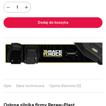
+
-
Dodaj do koszyka
Opis
Dane techniczne
Opinie Klientów (0)
Osłona silnika firmy Rezaw-Plast