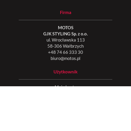
Firma
MOTOS
GJK STYLING Sp. z o.o.
ul. Wrocławska 113
58-306 Wałbrzych
+48 74 66 333 30
biuro@motos.pl
Użytkownik
Moje konto
Mój garaż
Zamówienia
Ulubione
Informacje