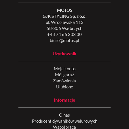
MOTOS
GJK STYLING Sp. z o.o.
ul. Wrocławska 113
58-306 Wałbrzych
+48 74 66 333 30
biuro@motos.pl
Użytkownik
Moje konto
Mój garaż
Zamówienia
Ulubione
Informacje
O nas
Producent dywaników welurowych
Współpraca