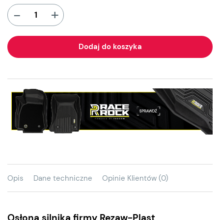
+
-
Dodaj do koszyka
Opis
Dane techniczne
Opinie Klientów (0)
Osłona silnika firmy Rezaw-Plast