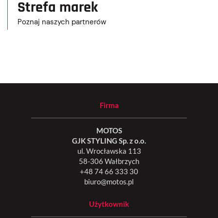
Strefa marek
Poznaj naszych partnerów
Firma
MOTOS
GJK STYLING Sp. z o.o.
ul. Wrocławska 113
58-306 Wałbrzych
+48 74 66 333 30
biuro@motos.pl
Użytkownik