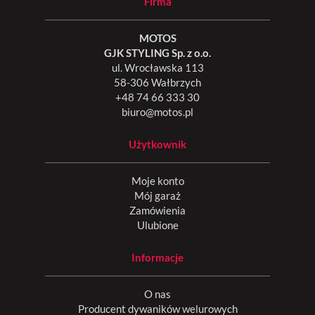
Firma
MOTOS
GJK STYLING Sp. z o.o.
ul. Wrocławska 113
58-306 Wałbrzych
+48 74 66 333 30
biuro@motos.pl
Użytkownik
Moje konto
Mój garaż
Zamówienia
Ulubione
Informacje
O nas
Producent dywaników welurowych