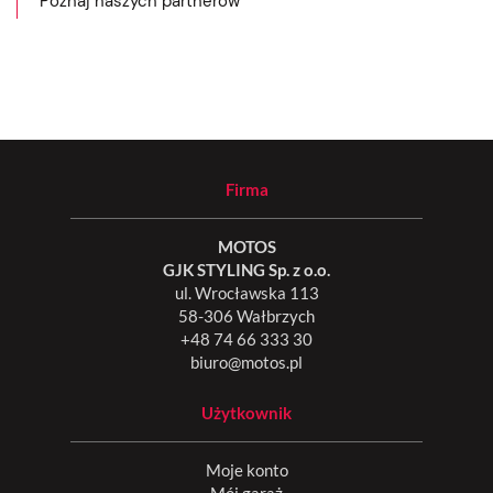
Poznaj naszych partnerów
Firma
MOTOS
GJK STYLING Sp. z o.o.
ul. Wrocławska 113
58-306 Wałbrzych
+48 74 66 333 30
biuro@motos.pl
Użytkownik
Moje konto
Mój garaż