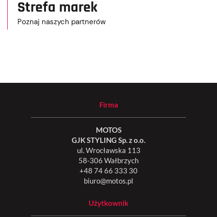
Strefa marek
Poznaj naszych partnerów
Firma
MOTOS
GJK STYLING Sp. z o.o.
ul. Wrocławska 113
58-306 Wałbrzych
+48 74 66 333 30
biuro@motos.pl
Użytkownik