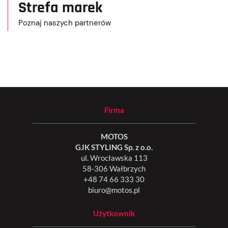
Strefa marek
Poznaj naszych partnerów
Firma
MOTOS
GJK STYLING Sp. z o.o.
ul. Wrocławska 113
58-306 Wałbrzych
+48 74 66 333 30
biuro@motos.pl
Użytkownik