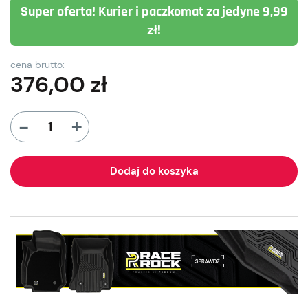
Super oferta! Kurier i paczkomat za jedyne 9,99
zł!
cena brutto:
376,00
zł
+
-
Dodaj do koszyka