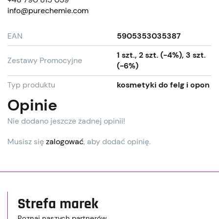
info@purechemie.com
EAN
5905353035387
1 szt., 2 szt. (-4%), 3 szt.
Zestawy Promocyjne
(-6%)
Typ produktu
kosmetyki do felg i opon
Opinie
Nie dodano jeszcze żadnej opinii!
Musisz się
zalogować
, aby dodać opinię.
Strefa marek
Poznaj naszych partnerów