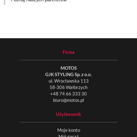
Firma
MOTOS
GJK STYLING Sp. z o.o.
ul. Wrocławska 113
58-306 Wałbrzych
+48 74 66 333 30
biuro@motos.pl
Użytkownik
Moje konto
Mój garaż