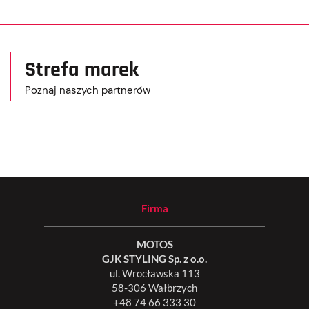
Strefa marek
Poznaj naszych partnerów
Firma
MOTOS
GJK STYLING Sp. z o.o.
ul. Wrocławska 113
58-306 Wałbrzych
+48 74 66 333 30