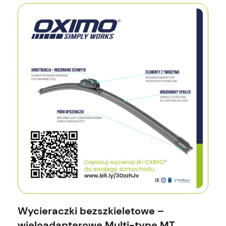
Wycieraczki bezszkieletowe –
wieloadapterowe Multi-type MT