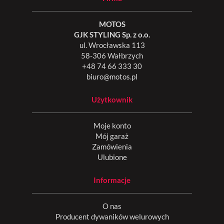
MOTOS
GJK STYLING Sp. z o.o.
ul. Wrocławska 113
58-306 Wałbrzych
+48 74 66 333 30
biuro@motos.pl
Użytkownik
Moje konto
Mój garaż
Zamówienia
Ulubione
Informacje
O nas
Producent dywaników welurowych