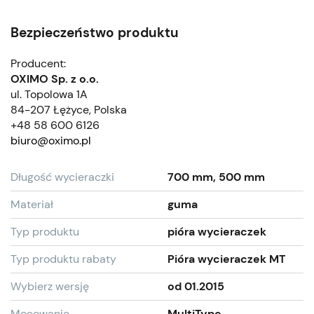
Bezpieczeństwo produktu
Producent:
OXIMO Sp. z o.o.
ul. Topolowa 1A
84-207 Łężyce, Polska
+48 58 600 6126
biuro@oximo.pl
Długość wycieraczki
700 mm, 500 mm
Materiał
guma
Typ produktu
pióra wycieraczek
Typ produktu rabaty
Pióra wycieraczek MT
Wybierz wersję
od 01.2015
Mocowanie
MultiType