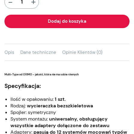
+
-
Dodaj do koszyka
Opis
Dane techniczne
Opinie Klientów (0)
Multi-Type od OXIMO – jakość, która nie ma sobie równych
Specyfikacja:
Ilość w opakowaniu:
1 szt.
Rodzaj:
wycieraczka bezszkieletowa
Spojler: symetryczny
System montażu:
uniwersalny, obsługujący
wszystkie adaptery dołączone do zestawu
Adaptery:
pasują do 12 systemów mocowań typów