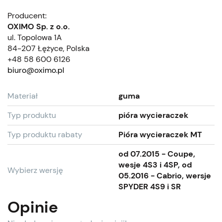
Producent:
OXIMO Sp. z o.o.
ul. Topolowa 1A
84-207 Łężyce, Polska
+48 58 600 6126
biuro@oximo.pl
Materiał
guma
Typ produktu
pióra wycieraczek
Typ produktu rabaty
Pióra wycieraczek MT
od 07.2015 - Coupe,
wesje 4S3 i 4SP, od
Wybierz wersję
05.2016 - Cabrio, wersje
SPYDER 4S9 i SR
Opinie