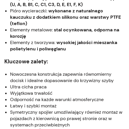
(U, A, B, B1, C, C1, C3, D, E, E1, F, K)
Pióro wycieraczki:
wykonane z naturalnego
kauczuku z dodatkiem silikonu oraz warstwy PTFE
(teflon)
Elementy metalowe:
stal ocynkowana, odporna na
korozję
Elementy z tworzywa:
wysokiej jakości mieszanka
polietylenu i poliwęglanu
Kluczowe zalety:
Nowoczesna konstrukcja zapewnia równomierny
docisk i idealne dopasowanie do krzywizny szyby
Ultra cicha praca
Wyjątkowa trwałość
Odporność na każde warunki atmosferyczne
Łatwy i szybki montaż
Symetryczny spojler umożliwiający również montaż w
pojazdach z kierownicą po prawej stronie oraz w
systemach przeciwbieżnych