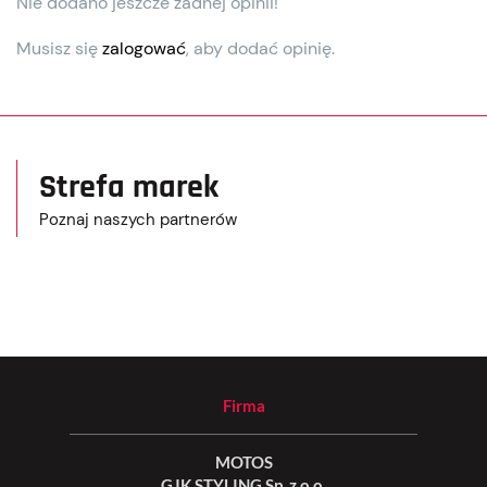
Nie dodano jeszcze żadnej opinii!
Musisz się
zalogować
, aby dodać opinię.
Strefa marek
Poznaj naszych partnerów
Firma
MOTOS
GJK STYLING Sp. z o.o.