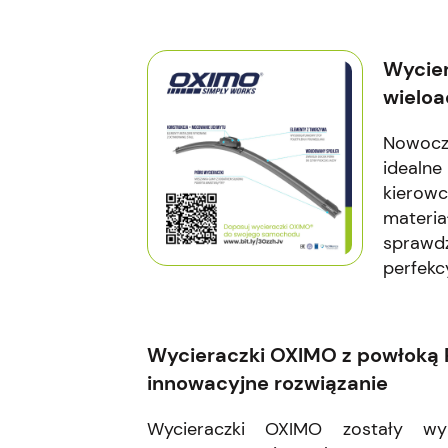
Wycier
wieloa
Nowocz
ideal
kierow
materi
sprawd
perfekc
Wycieraczki OXIMO z powłoką 
innowacyjne rozwiązanie
Wycieraczki OXIMO zostały w