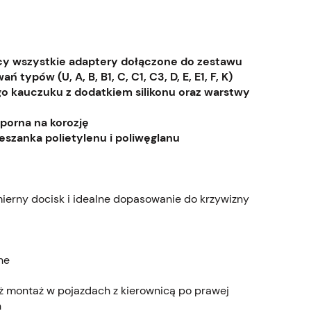
ący wszystkie adaptery dołączone do zestawu
ypów (U, A, B, B1, C, C1, C3, D, E, E1, F, K)
o kauczuku z dodatkiem silikonu oraz warstwy
porna na korozję
eszanka polietylenu i poliwęglanu
erny docisk i idealne dopasowanie do krzywizny
ne
ż montaż w pojazdach z kierownicą po prawej
h