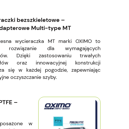
aczki bezszkieletowe –
dapterowe Multi-type MT
esna wycieraczka MT marki OXIMO to
ne rozwiązanie dla wymagających
ców. Dzięki zastosowaniu trwałych
ałów oraz innowacyjnej konstrukcji
za się w każdej pogodzie, zapewniając
yjne oczyszczanie szyby.
PTFE –
yposażone w