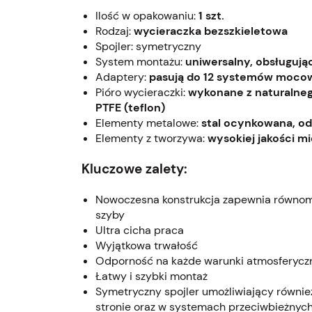
Ilość w opakowaniu:
1 szt.
Rodzaj:
wycieraczka bezszkieletowa
Spojler: symetryczny
System montażu:
uniwersalny, obsługuj
Adaptery:
pasują do 12 systemów mocowań t
Pióro wycieraczki:
wykonane z naturalneg
PTFE (teflon)
Elementy metalowe:
stal ocynkowana, od
Elementy z tworzywa:
wysokiej jakości mi
Kluczowe zalety:
Nowoczesna konstrukcja zapewnia równomi
szyby
Ultra cicha praca
Wyjątkowa trwałość
Odporność na każde warunki atmosferycz
Łatwy i szybki montaż
Symetryczny spojler umożliwiający równie
stronie oraz w systemach przeciwbieżnyc