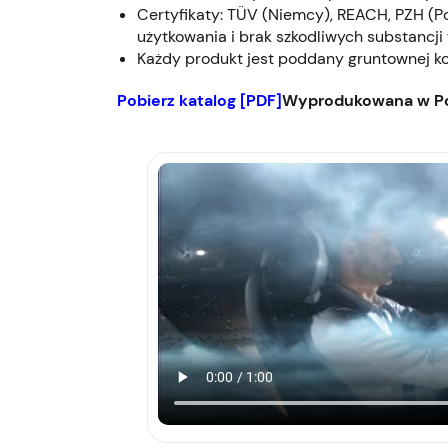
Certyfikaty: TÜV (Niemcy), REACH, PZH (P
użytkowania i brak szkodliwych substancji 
Każdy produkt jest poddany gruntownej kon
Pobierz katalog [PDF]
Wyprodukowana w Po