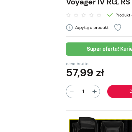
Voyager IV RG, RS
Produkt 
Zapytaj o produkt
Super oferta! Kuri
cena brutto:
57,99
zł
+
-
D