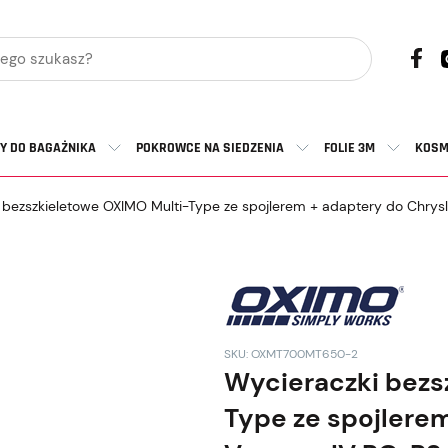
Y DO BAGAŻNIKA
POKROWCE NA SIEDZENIA
FOLIE 3M
KOSM
bezszkieletowe OXIMO Multi-Type ze spojlerem + adaptery do Chrysl
SKU: OXMT700MT650-2
Wycieraczki bezs
Type ze spojlerem