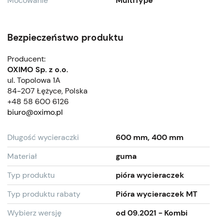
Mocowanie
MultiType
Bezpieczeństwo produktu
Producent:
OXIMO Sp. z o.o.
ul. Topolowa 1A
84-207 Łężyce, Polska
+48 58 600 6126
biuro@oximo.pl
Długość wycieraczki
600 mm, 400 mm
Materiał
guma
Typ produktu
pióra wycieraczek
Typ produktu rabaty
Pióra wycieraczek MT
Wybierz wersję
od 09.2021 - Kombi