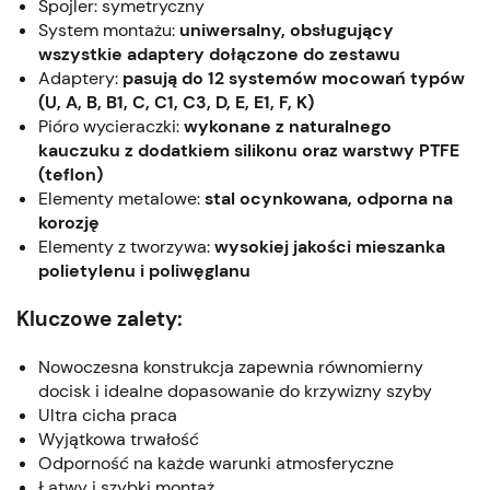
Spojler: symetryczny
System montażu:
uniwersalny, obsługujący
wszystkie adaptery dołączone do zestawu
Adaptery:
pasują do 12 systemów mocowań typów
(U, A, B, B1, C, C1, C3, D, E, E1, F, K)
Pióro wycieraczki:
wykonane z naturalnego
kauczuku z dodatkiem silikonu oraz warstwy PTFE
(teflon)
Elementy metalowe:
stal ocynkowana, odporna na
korozję
Elementy z tworzywa:
wysokiej jakości mieszanka
polietylenu i poliwęglanu
Kluczowe zalety:
Nowoczesna konstrukcja zapewnia równomierny
docisk i idealne dopasowanie do krzywizny szyby
Ultra cicha praca
Wyjątkowa trwałość
Odporność na każde warunki atmosferyczne
Łatwy i szybki montaż