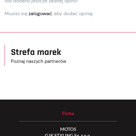
Nie dodano jeszcze żadnej opinii!
Musisz się
zalogować
, aby dodać opinię.
Strefa marek
Poznaj naszych partnerów
Firma
MOTOS
GJK STYLING Sp. z o.o.