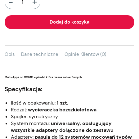
+
-
Dodaj do koszyka
Opis
Dane techniczne
Opinie Klientów (0)
Multi-Type od OXIMO – jakość, która nie ma sobie równych
Specyfikacja:
Ilość w opakowaniu:
1 szt.
Rodzaj:
wycieraczka bezszkieletowa
Spojler: symetryczny
System montażu:
uniwersalny, obsługujący
wszystkie adaptery dołączone do zestawu
Adaptery:
pasują do 12 systemów mocowań typów