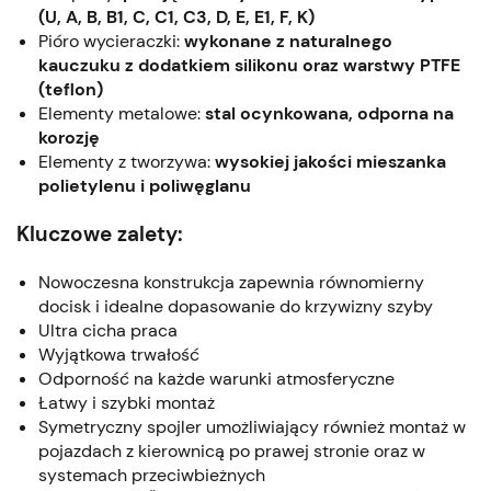
(U, A, B, B1, C, C1, C3, D, E, E1, F, K)
Pióro wycieraczki:
wykonane z naturalnego
kauczuku z dodatkiem silikonu oraz warstwy PTFE
(teflon)
Elementy metalowe:
stal ocynkowana, odporna na
korozję
Elementy z tworzywa:
wysokiej jakości mieszanka
polietylenu i poliwęglanu
Kluczowe zalety:
Nowoczesna konstrukcja zapewnia równomierny
docisk i idealne dopasowanie do krzywizny szyby
Ultra cicha praca
Wyjątkowa trwałość
Odporność na każde warunki atmosferyczne
Łatwy i szybki montaż
Symetryczny spojler umożliwiający również montaż w
pojazdach z kierownicą po prawej stronie oraz w
systemach przeciwbieżnych