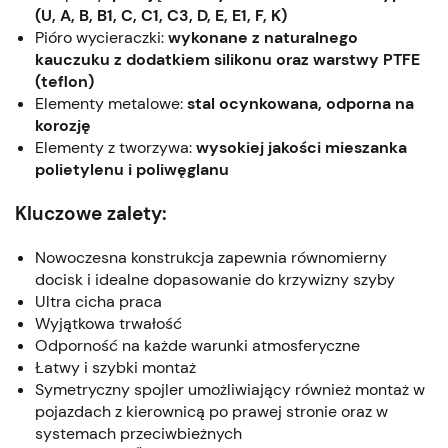
(U, A, B, B1, C, C1, C3, D, E, E1, F, K)
Pióro wycieraczki:
wykonane z naturalnego
kauczuku z dodatkiem silikonu oraz warstwy PTFE
(teflon)
Elementy metalowe:
stal ocynkowana, odporna na
korozję
Elementy z tworzywa:
wysokiej jakości mieszanka
polietylenu i poliwęglanu
Kluczowe zalety:
Nowoczesna konstrukcja zapewnia równomierny
docisk i idealne dopasowanie do krzywizny szyby
Ultra cicha praca
Wyjątkowa trwałość
Odporność na każde warunki atmosferyczne
Łatwy i szybki montaż
Symetryczny spojler umożliwiający również montaż w
pojazdach z kierownicą po prawej stronie oraz w
systemach przeciwbieżnych