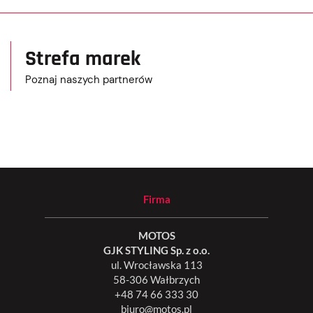
Strefa marek
Poznaj naszych partnerów
Firma
MOTOS
GJK STYLING Sp. z o.o.
ul. Wrocławska 113
58-306 Wałbrzych
+48 74 66 333 30
biuro@motos.pl