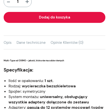
+
-
Dodaj do koszyka
Opis
Dane techniczne
Opinie Klientów (0)
Multi-Type od OXIMO – jakość, która nie ma sobie równych
Specyfikacja:
Ilość w opakowaniu:
1 szt.
Rodzaj:
wycieraczka bezszkieletowa
Spojler: symetryczny
System montażu:
uniwersalny, obsługujący
wszystkie adaptery dołączone do zestawu
Adaptery:
pasują do 12 systemów mocowań typów