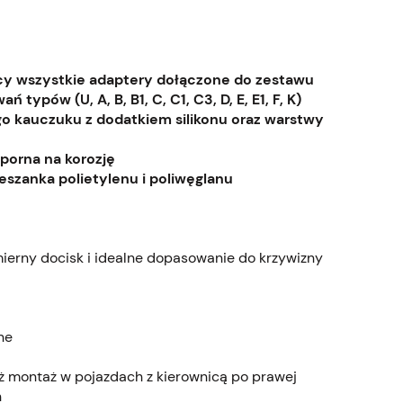
ący wszystkie adaptery dołączone do zestawu
ypów (U, A, B, B1, C, C1, C3, D, E, E1, F, K)
o kauczuku z dodatkiem silikonu oraz warstwy
porna na korozję
eszanka polietylenu i poliwęglanu
erny docisk i idealne dopasowanie do krzywizny
ne
ż montaż w pojazdach z kierownicą po prawej
h