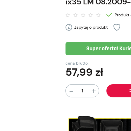
ix35 LM 08.2009-
Produkt 
Zapytaj o produkt
Super oferta! Kuri
cena brutto:
57,99
zł
+
-
D