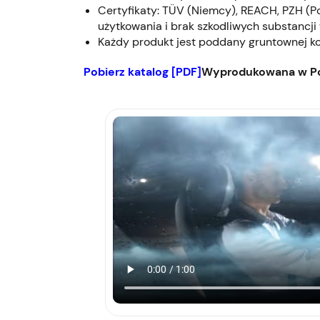
Certyfikaty: TÜV (Niemcy), REACH, PZH (P
użytkowania i brak szkodliwych substancji 
Każdy produkt jest poddany gruntownej kon
Pobierz katalog [PDF]
Wyprodukowana w Po