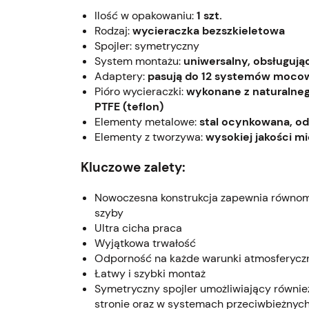
Ilość w opakowaniu:
1 szt.
Rodzaj:
wycieraczka bezszkieletowa
Spojler: symetryczny
System montażu:
uniwersalny, obsługuj
Adaptery:
pasują do 12 systemów mocowań t
Pióro wycieraczki:
wykonane z naturalneg
PTFE (teflon)
Elementy metalowe:
stal ocynkowana, od
Elementy z tworzywa:
wysokiej jakości mi
Kluczowe zalety:
Nowoczesna konstrukcja zapewnia równomi
szyby
Ultra cicha praca
Wyjątkowa trwałość
Odporność na każde warunki atmosferycz
Łatwy i szybki montaż
Symetryczny spojler umożliwiający równie
stronie oraz w systemach przeciwbieżnyc