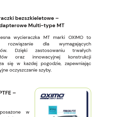
aczki bezszkieletowe –
dapterowe Multi-type MT
esna wycieraczka MT marki OXIMO to
ne rozwiązanie dla wymagających
ców. Dzięki zastosowaniu trwałych
ałów oraz innowacyjnej konstrukcji
za się w każdej pogodzie, zapewniając
yjne oczyszczanie szyby.
PTFE –
yposażone w