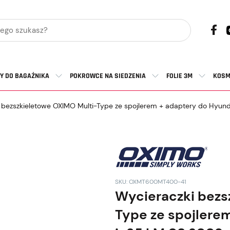
Y DO BAGAŻNIKA
POKROWCE NA SIEDZENIA
FOLIE 3M
KOSM
 bezszkieletowe OXIMO Multi-Type ze spojlerem + adaptery do Hyun
SKU: OXMT600MT400-41
Wycieraczki bezs
Type ze spojlere