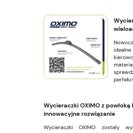
Wycier
wieloa
Nowocz
ideal
kierow
materi
sprawd
perfekc
Wycieraczki OXIMO z powłoką 
innowacyjne rozwiązanie
Wycieraczki OXIMO zostały w