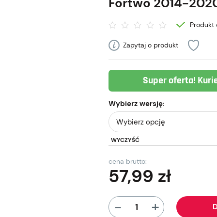
Fortwo 2014-202
Produkt 
Zapytaj o produkt
Super oferta! Kuri
Wybierz wersję:
WYCZYŚĆ
cena brutto:
57,99
zł
+
-
D