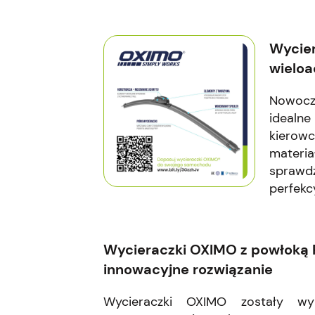
Wycier
wieloa
Nowocz
ideal
kierow
materi
sprawd
perfekc
Wycieraczki OXIMO z powłoką 
innowacyjne rozwiązanie
Wycieraczki OXIMO zostały w