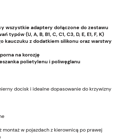
ący wszystkie adaptery dołączone do zestawu
ypów (U, A, B, B1, C, C1, C3, D, E, E1, F, K)
o kauczuku z dodatkiem silikonu oraz warstwy
porna na korozję
eszanka polietylenu i poliwęglanu
erny docisk i idealne dopasowanie do krzywizny
ne
ż montaż w pojazdach z kierownicą po prawej
h