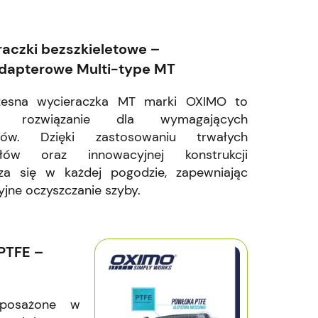
aczki bezszkieletowe –
dapterowe Multi-type MT
esna wycieraczka MT marki OXIMO to
ne rozwiązanie dla wymagających
ców. Dzięki zastosowaniu trwałych
ałów oraz innowacyjnej konstrukcji
za się w każdej pogodzie, zapewniając
yjne oczyszczanie szyby.
PTFE –
yposażone w