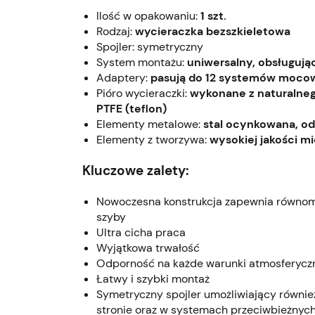
Ilość w opakowaniu:
1 szt.
Rodzaj:
wycieraczka bezszkieletowa
Spojler: symetryczny
System montażu:
uniwersalny, obsługuj
Adaptery:
pasują do 12 systemów mocowań t
Pióro wycieraczki:
wykonane z naturalneg
PTFE (teflon)
Elementy metalowe:
stal ocynkowana, od
Elementy z tworzywa:
wysokiej jakości mi
Kluczowe zalety:
Nowoczesna konstrukcja zapewnia równomi
szyby
Ultra cicha praca
Wyjątkowa trwałość
Odporność na każde warunki atmosferycz
Łatwy i szybki montaż
Symetryczny spojler umożliwiający równie
stronie oraz w systemach przeciwbieżnyc