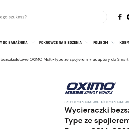
Y DO BAGAŻNIKA
POKROWCE NA SIEDZENIA
FOLIE 3M
KOSM
 bezszkieletowe OXIMO Multi-Type ze spojlerem + adaptery do Smar
SKU: OXMT500MT350-6|OXMT500MT35
Wycieraczki bezs
Type ze spojlere