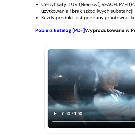
Certyfikaty: TÜV (Niemcy), REACH, PZH (P
użytkowania i brak szkodliwych substancji 
Każdy produkt jest poddany gruntownej kon
Pobierz katalog [PDF]
Wyprodukowana w Po