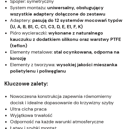
Spojler: symetryczny
System montażu:
uniwersalny, obsługujący
wszystkie adaptery dołączone do zestawu
Adaptery:
pasują do 12 systemów mocowań typów
(U, A, B, B1, C, C1, C3, D, E, E1, F, K)
Pióro wycieraczki:
wykonane z naturalnego
kauczuku z dodatkiem silikonu oraz warstwy PTFE
(teflon)
Elementy metalowe:
stal ocynkowana, odporna na
korozję
Elementy z tworzywa:
wysokiej jakości mieszanka
polietylenu i poliwęglanu
Kluczowe zalety:
Nowoczesna konstrukcja zapewnia równomierny
docisk i idealne dopasowanie do krzywizny szyby
Ultra cicha praca
Wyjątkowa trwałość
Odporność na każde warunki atmosferyczne
Łatwy i szybki montaż