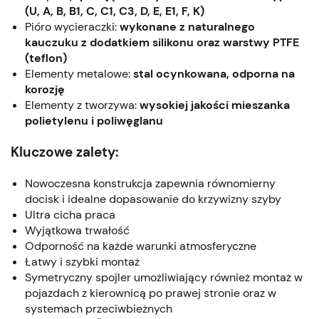
(U, A, B, B1, C, C1, C3, D, E, E1, F, K)
Pióro wycieraczki:
wykonane z naturalnego
kauczuku z dodatkiem silikonu oraz warstwy PTFE
(teflon)
Elementy metalowe:
stal ocynkowana, odporna na
korozję
Elementy z tworzywa:
wysokiej jakości mieszanka
polietylenu i poliwęglanu
Kluczowe zalety:
Nowoczesna konstrukcja zapewnia równomierny
docisk i idealne dopasowanie do krzywizny szyby
Ultra cicha praca
Wyjątkowa trwałość
Odporność na każde warunki atmosferyczne
Łatwy i szybki montaż
Symetryczny spojler umożliwiający również montaż w
pojazdach z kierownicą po prawej stronie oraz w
systemach przeciwbieżnych