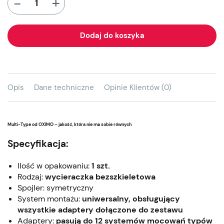
+
-
Dodaj do koszyka
Opis
Dane techniczne
Opinie Klientów (0)
Multi-Type od OXIMO – jakość, która nie ma sobie równych
Specyfikacja:
Ilość w opakowaniu:
1 szt.
Rodzaj:
wycieraczka bezszkieletowa
Spojler: symetryczny
System montażu:
uniwersalny, obsługujący
wszystkie adaptery dołączone do zestawu
Adaptery:
pasują do 12 systemów mocowań typów