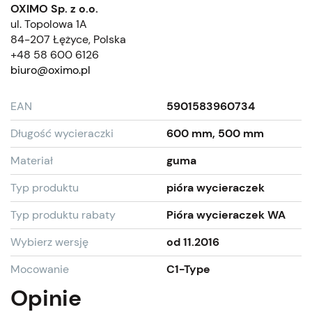
OXIMO Sp. z o.o.
ul. Topolowa 1A
84-207 Łężyce, Polska
+48 58 600 6126
biuro@oximo.pl
EAN
5901583960734
Długość wycieraczki
600 mm, 500 mm
Materiał
guma
Typ produktu
pióra wycieraczek
Typ produktu rabaty
Pióra wycieraczek WA
Wybierz wersję
od 11.2016
Mocowanie
C1-Type
Opinie